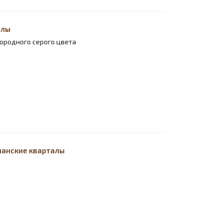
алы
ородного серого цвета
спанские кварталы